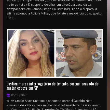
em Campo Limpo Paulista (SP) Polícia Militar Um homem foi preso
na terça-feira (4) suspeito de atirar em direção à casa da ex-
companheira em Campo Limpo Paulista (SP). Após o disparo, a
vítima acionou a Polícia Militar, que foi até a residência do suspeito.
Ele t...
Justiça marca interrogatório de tenente-coronel acusado de
matar esposa em SP
05/08/2026
A PM Gisele Alves Santana e o tenente-coronel Geraldo Neto,
acusado de assassinar a mulher no apartamento onde eles viviam,
no Centro de São Paulo. Reprodução/TV Globo A Justiça de São