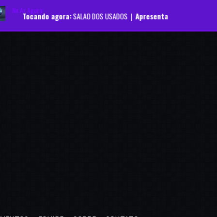
No Ar Agora:
do agora:
SALAO DOS USADOS |
Apresentador:
Rádio Moriá |
Programa: