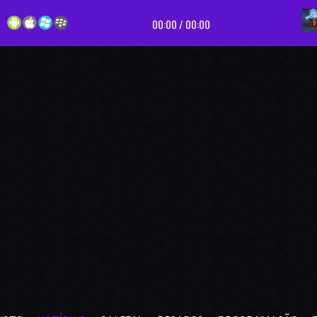
Tocan
00:00
/
00:00