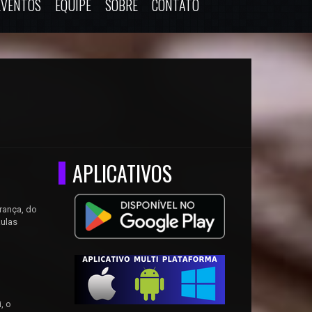
EVENTOS
EQUIPE
SOBRE
CONTATO
APLICATIVOS
rança, do
aulas
, o