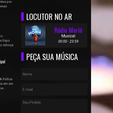
réus por
pinas
LOCUTOR NO AR
Rádio Moriá
Musical
to:
us Expo
00:00 - 23:59
o reforça
PEÇA SUA MÚSICA
ipal
A Polícia
rta em um
e...