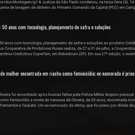
 os réus Montagem/g1 A Justiça de São Paulo condenou, na terça-feira (4), 14 
ema de lavagem de dinheiro do Primeiro Comando da Capital (PCC) em Cam
: 50 anos com tecnologia, planejamento de safra e soluções
50 anos com tecnologia, planejamento de safra e soluções ao produtor Crédi
s Cooperativa de Produtores Rurais realiza, de 27 a 31 de julho, a Coopercitr
citrus Credicitrus Coperfam, em Bebedouro (SP). Em sua 27ª edição, o event
e de mulher encontrada em riacho como feminicídio; ex-namorado é princ
veira foi encontrado após buscas feitas pela Polícia Militar Arquivo pessoal 
r como feminicídio a morte de Vanessa de Oliveira, de 33 anos, encontrada mo
e Tremembé e Taubaté. Um ex-namorado da vítima, que foi preso por dívida de p